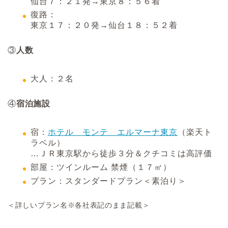
仙台７：２１発→東京８：５６着
復路：
東京１７：２０発→仙台１８：５２着
③
人数
大人：２名
④
宿泊施設
宿：
ホテル モンテ エルマーナ東京
（楽天ト
ラベル）
…ＪＲ東京駅から徒歩３分＆クチコミは高評価
部屋：ツインルーム 禁煙（１７㎡）
プラン：スタンダードプラン＜素泊り＞
＜詳しいプラン名※各社表記のまま記載＞