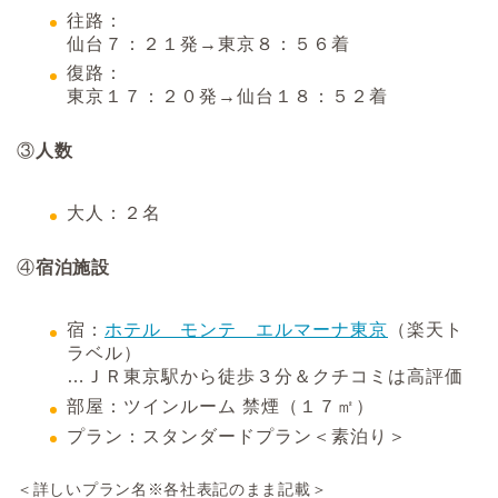
往路：
仙台７：２１発→東京８：５６着
復路：
東京１７：２０発→仙台１８：５２着
③
人数
大人：２名
④
宿泊施設
宿：
ホテル モンテ エルマーナ東京
（楽天ト
ラベル）
…ＪＲ東京駅から徒歩３分＆クチコミは高評価
部屋：ツインルーム 禁煙（１７㎡）
プラン：スタンダードプラン＜素泊り＞
＜詳しいプラン名※各社表記のまま記載＞