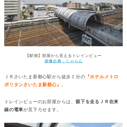
【駅側】部屋から見えるトレインビュー
画像出典：じゃらん
ＪＲさいたま新都心駅から徒歩１分の
『ホテルメトロ
ポリタンさいたま新都心
』
。
トレインビューのお部屋からは、
眼下を走るＪＲ在来
線の電車
が見下ろせます。