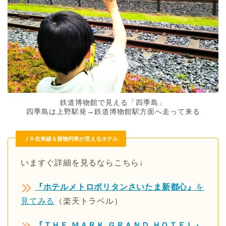
鉄道博物館で見える「四季島」
四季島は上野駅発→鉄道博物館駅方面へ走って来る
ＪＲ在来線＆貨物列車が見えるホテル
いますぐ詳細を見るならこちら↓
『ホテルメトロポリタンさいたま新都心』
を
見てみる
（楽天トラベル）
『ＴＨＥ ＭＡＲＫ ＧＲＡＮＤ ＨＯＴＥＬ』