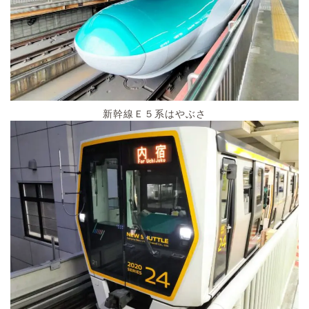
新幹線Ｅ５系はやぶさ