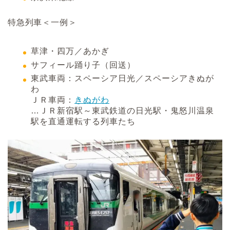
特急列車＜一例＞
草津・四万／あかぎ
サフィール踊り子（回送）
東武車両：スペーシア日光／スペーシアきぬが
わ
ＪＲ車両：
きぬがわ
…ＪＲ新宿駅～東武鉄道の日光駅・鬼怒川温泉
駅を直通運転する列車たち