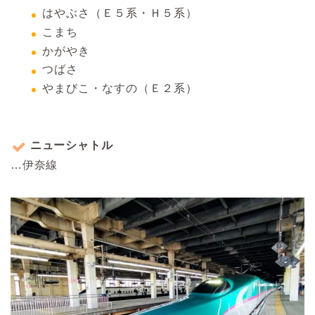
はやぶさ（Ｅ５系・Ｈ５系）
こまち
かがやき
つばさ
やまびこ・なすの（Ｅ２系）
ニューシャトル
…伊奈線