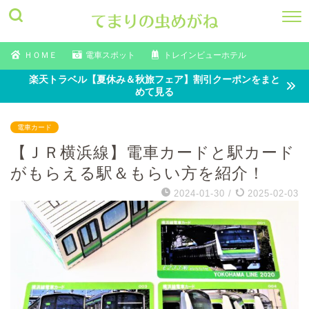
ＨＯＭＥ
電車スポット
トレインビューホテル
楽天トラベル【夏休み＆秋旅フェア】割引クーポンをまと
めて見る
電車カード
【ＪＲ横浜線】電車カードと駅カード
がもらえる駅＆もらい方を紹介！
2024-01-30
/
2025-02-03