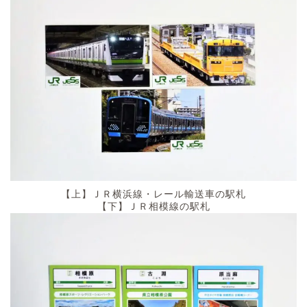
【上】ＪＲ横浜線・レール輸送車の駅札
【下】ＪＲ相模線の駅札