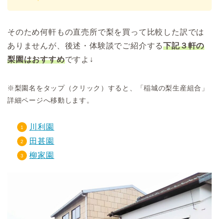
そのため何軒もの直売所で梨を買って比較した訳では
ありませんが、後述・体験談でご紹介する
下記３軒の
梨園はおすすめ
ですよ↓
※梨園名をタップ（クリック）すると、「稲城の梨生産組合」
詳細ページへ移動します。
川利園
田甚園
柳家園