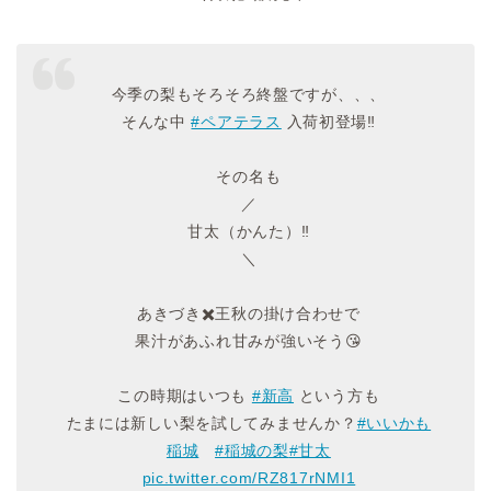
今季の梨もそろそろ終盤ですが、、、
そんな中
#ペアテラス
入荷初登場‼️
その名も
／
甘太（かんた）‼️
＼
あきづき✖️王秋の掛け合わせで
果汁があふれ甘みが強いそう😘
この時期はいつも
#新高
という方も
たまには新しい梨を試してみませんか？
#いいかも
稲城
#稲城の梨
#甘太
pic.twitter.com/RZ817rNMI1