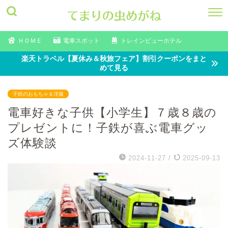
ＨＯＭＥ
電車スポット
トレインビューホテル
楽天トラベル【夏休み＆秋旅フェア】割引クーポンをまと
めて見る
子鉄のおもちゃ＆洋服
電車好きな子供【小学生】７歳８歳の
プレゼントに！子鉄が喜ぶ電車グッ
ズ体験談
2024-11-27
/
2025-09-13