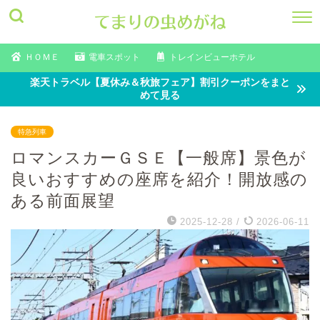
ＨＯＭＥ
電車スポット
トレインビューホテル
楽天トラベル【夏休み＆秋旅フェア】割引クーポンをまと
めて見る
特急列車
ロマンスカーＧＳＥ【一般席】景色が
良いおすすめの座席を紹介！開放感の
ある前面展望
2025-12-28
/
2026-06-11