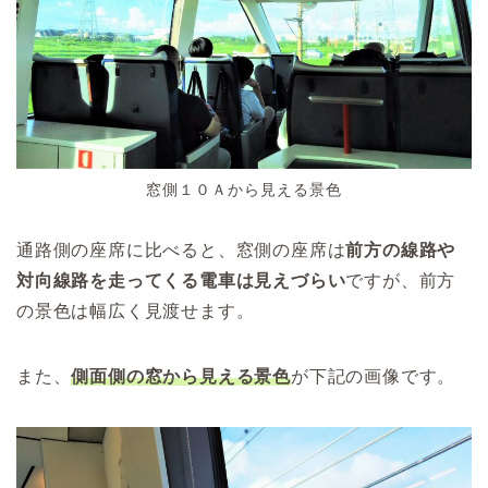
窓側１０Ａから見える景色
通路側の座席に比べると、窓側の座席は
前方の線路や
対向線路を走ってくる電車は見えづらい
ですが、前方
の景色は幅広く見渡せます。
また、
側面側の窓から見える景色
が下記の画像です。