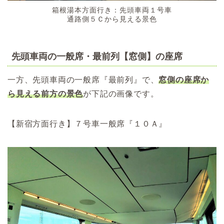
箱根湯本方面行き：先頭車両１号車
通路側５Ｃから見える景色
先頭車両の一般席・最前列【窓側】の座席
一方、先頭車両の一般席『最前列』で、
窓側の座席か
ら見える前方の景色
が下記の画像です。
【新宿方面行き】７号車一般席『１０Ａ』