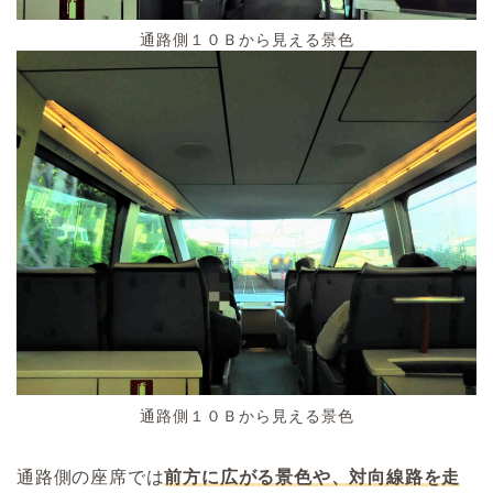
通路側１０Ｂから見える景色
通路側１０Ｂから見える景色
通路側の座席では
前方に広がる景色や、対向線路を走