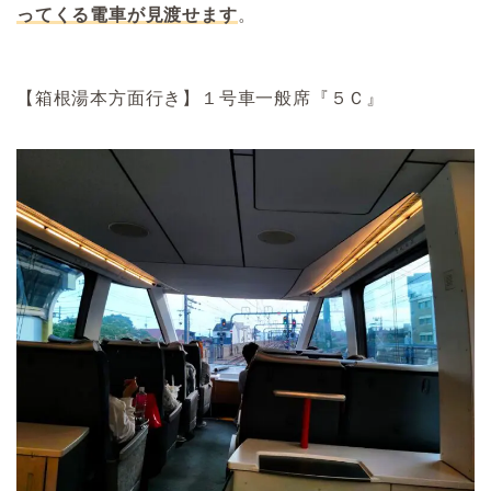
ってくる電車が見渡せます
。
【箱根湯本方面行き】１号車一般席『５Ｃ』