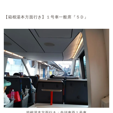
【箱根湯本方面行き】１号車一般席『５Ｄ』
箱根湯本方面行き：先頭車両１号車