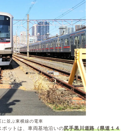
区に並ぶ東横線の電車
スポットは、車両基地沿いの
尻手黒川道路（県道１４