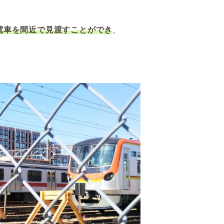
電車を
間近で
見渡すことができ
、