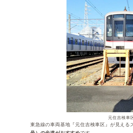
元住吉検車
東急線の車両基地『元住吉検車区』が見える
号）の歩道
がおすすめ
です。